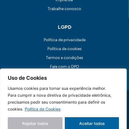
Trabalhe conosco
LGPD
Política de privacidade
Política de cookies
Termos e condições
Fale com o DPO
Canal de Comunicação com os Titulares dos Dados
Uso de Cookies
Usamos cookies para tornar sua experiência melhor.
Para cumprir a nova diretiva de privacidade eletrônica,
Universidade FUMEC: Rua Cobre, 200 Bairro Cruzeiro CEP: 30.310-
190 Belo Horizonte / MG
precisamos pedir seu consentimento para definir os
CNPJ: 17.253.253/0001-70
cookies.
Política de Cookies
Feito essencialmente por
Lebbe.
Rejeitar todos
Aceitar todos