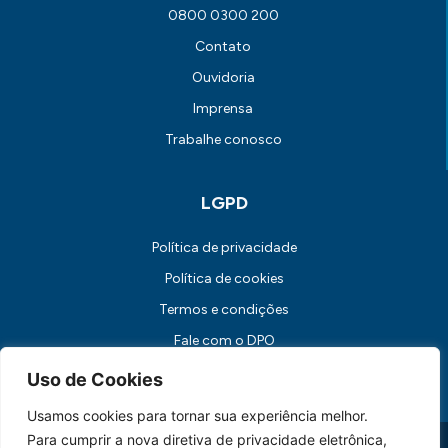
0800 0300 200
Contato
Ouvidoria
Imprensa
Trabalhe conosco
LGPD
Política de privacidade
Política de cookies
Termos e condições
Fale com o DPO
Canal de Comunicação com os Titulares dos Dados
Uso de Cookies
Usamos cookies para tornar sua experiência melhor.
Para cumprir a nova diretiva de privacidade eletrônica,
Universidade FUMEC: Rua Cobre, 200 Bairro Cruzeiro CEP: 30.310-