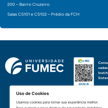
200 – Bairro Cruzeiro.
Salas CS101 e CS102 – Prédio da FCH
Consu
cadas
Insti
Siste
Uso de Cookies
Ou, se preferir, clique 
Usamos cookies para tornar sua experiência melhor.
Para cumprir a nova diretiva de privacidade eletrônica,