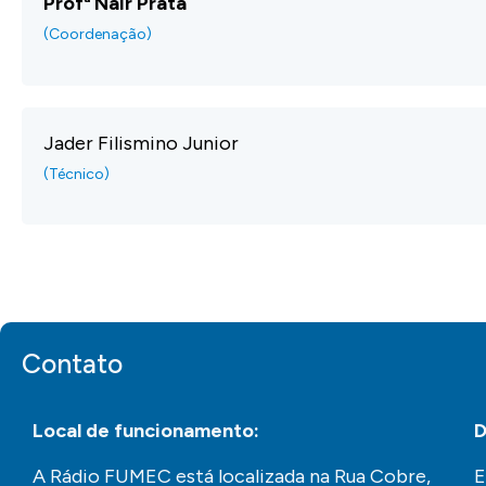
Profª Nair Prata
(Coordenação)
Jader Filismino Junior
(Técnico)
Contato
Local de funcionamento
:
D
A Rádio FUMEC está localizada na Rua Cobre,
E