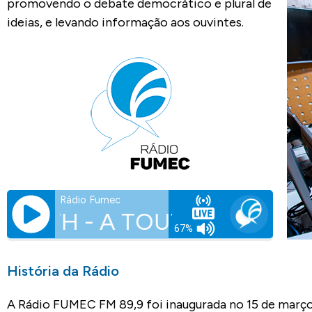
promovendo o debate democrático e plural de
ideias, e levando informação aos ouvintes.
Rádio Fumec
ETH - A TOUT LE MONDE
67%
História da Rádio
A Rádio FUMEC FM 89,9 foi inaugurada no 15 de março