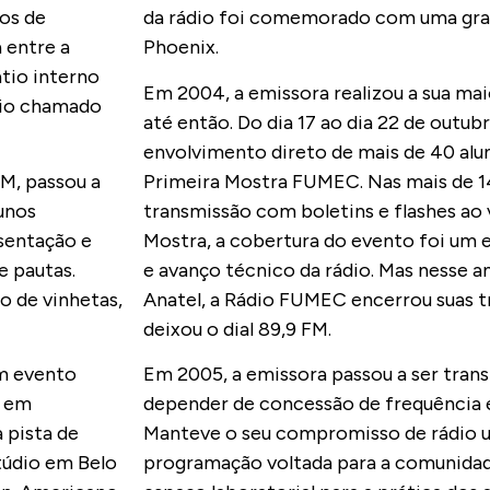
os de
da rádio foi comemorado com uma gran
 entre a
Phoenix.
átio interno
Em 2004, a emissora realizou a sua maio
rio chamado
até então. Do dia 17 ao dia 22 de outub
envolvimento direto de mais de 40 alu
M, passou a
Primeira Mostra FUMEC. Nas mais de 14
unos
transmissão com boletins e flashes ao 
sentação e
Mostra, a cobertura do evento foi um
 pautas.
e avanço técnico da rádio. Mas nesse 
o de vinhetas,
Anatel, a Rádio FUMEC encerrou suas t
deixou o dial 89,9 FM.
m evento
Em 2005, a emissora passou a ser trans
, em
depender de concessão de frequência e
 pista de
Manteve o seu compromisso de rádio u
túdio em Belo
programação voltada para a comunid