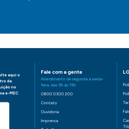
Fale com a gente
L
lte aqui o
Atendimento de segunda a sexta-
tro da
Pol
feira, das 9h às 19h
tuição no
ma e-MEC
Pol
0800 0300 200
Te
Contato
Fa
Ouvidoria
aqui.
Ca
Imprensa
Tit