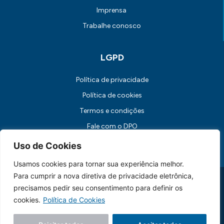
Imprensa
Trabalhe conosco
LGPD
Política de privacidade
Política de cookies
Termos e condições
Fale com o DPO
Canal de Comunicação com os Titulares dos Dados
Uso de Cookies
Usamos cookies para tornar sua experiência melhor.
Para cumprir a nova diretiva de privacidade eletrônica,
Universidade FUMEC: Rua Cobre, 200 Bairro Cruzeiro CEP: 30.310-
190 Belo Horizonte / MG
precisamos pedir seu consentimento para definir os
CNPJ: 17.253.253/0001-70
cookies.
Política de Cookies
Feito essencialmente por
Lebbe.