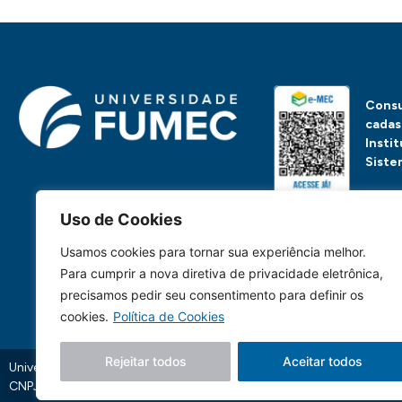
Consu
cadas
Insti
Siste
Uso de Cookies
Ou, se preferir, clique 
Usamos cookies para tornar sua experiência melhor.
Para cumprir a nova diretiva de privacidade eletrônica,
precisamos pedir seu consentimento para definir os
cookies.
Política de Cookies
Rejeitar todos
Aceitar todos
Universidade FUMEC: Rua Cobre, 200 Bairro Cruzeiro CEP: 30.310-19
CNPJ: 17.253.253/0001-70