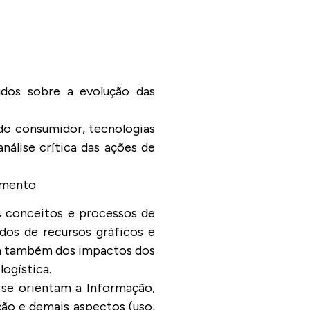
tudos sobre a evolução das
do consumidor, tecnologias
nálise crítica das ações de
imento
s conceitos e processos de
os de recursos gráficos e
ata também dos impactos dos
ogística.
e se orientam a Informação,
ção e demais aspectos (uso,