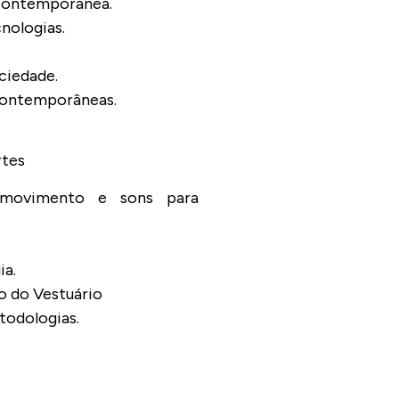
 contemporânea.
nologias.
ociedade.
 contemporâneas.
rtes
 movimento e sons para
ia.
 do Vestuário
todologias.