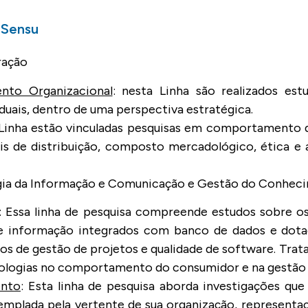
 Sensu
ração
nto Organizacional
: nesta Linha são realizados es
duais, dentro de uma perspectiva estratégica.
 Linha estão vinculadas pesquisas em comportamento 
ais de distribuição, composto mercadológico, ética e a
gia da Informação e Comunicação e Gestão do
Conhec
: Essa linha de pesquisa compreende estudos sobre o
e informação integrados com banco de dados e dotad
tos de gestão de projetos e qualidade de software. Tr
nologias no comportamento do consumidor e na gestão l
ento
: Esta linha de pesquisa aborda investigações qu
emplada pela vertente de sua organização, representa