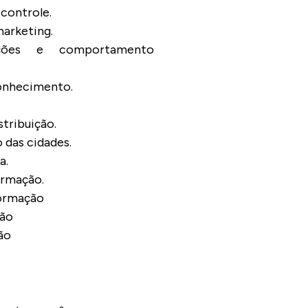
 controle.
marketing.
ações e comportamento
onhecimento.
stribuição.
 das cidades.
a.
ormação.
formação
ção
ão