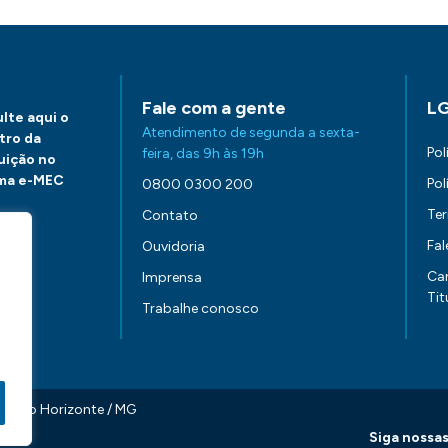
Fale com a gente
L
lte aqui o
Atendimento de segunda a sexta-
tro da
Pol
feira, das 9h às 19h
tuição no
ma e-MEC
Pol
0800 0300 200
Te
Contato
Fa
Ouvidoria
aqui.
Ca
Imprensa
Tit
Trabalhe conosco
0 Belo Horizonte / MG
Siga nossas