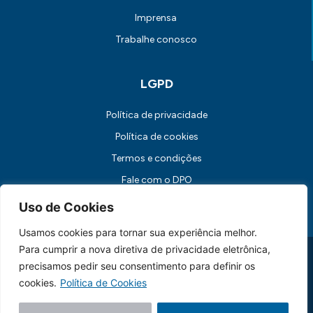
Imprensa
Trabalhe conosco
LGPD
Política de privacidade
Política de cookies
Termos e condições
Fale com o DPO
Canal de Comunicação com os Titulares dos Dados
Uso de Cookies
Usamos cookies para tornar sua experiência melhor.
Para cumprir a nova diretiva de privacidade eletrônica,
Universidade FUMEC: Rua Cobre, 200 Bairro Cruzeiro CEP: 30.310-
190 Belo Horizonte / MG
precisamos pedir seu consentimento para definir os
CNPJ: 17.253.253/0001-70
cookies.
Política de Cookies
Feito essencialmente por
Lebbe.