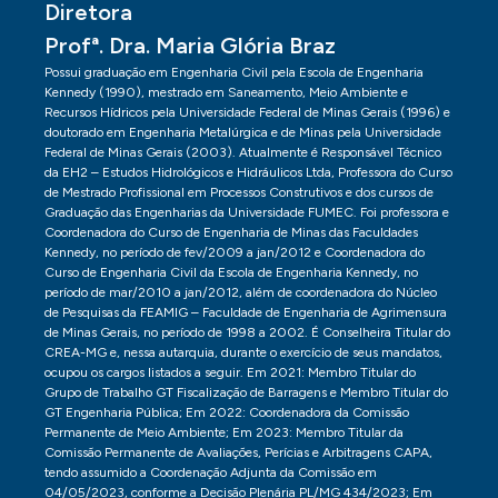
Diretora
Profª. Dra. Maria Glória Braz
Possui graduação em Engenharia Civil pela Escola de Engenharia
Kennedy (1990), mestrado em Saneamento, Meio Ambiente e
Recursos Hídricos pela Universidade Federal de Minas Gerais (1996) e
doutorado em Engenharia Metalúrgica e de Minas pela Universidade
Federal de Minas Gerais (2003). Atualmente é Responsável Técnico
da EH2 – Estudos Hidrológicos e Hidráulicos Ltda, Professora do Curso
de Mestrado Profissional em Processos Construtivos e dos cursos de
Graduação das Engenharias da Universidade FUMEC. Foi professora e
Coordenadora do Curso de Engenharia de Minas das Faculdades
Kennedy, no período de fev/2009 a jan/2012 e Coordenadora do
Curso de Engenharia Civil da Escola de Engenharia Kennedy, no
período de mar/2010 a jan/2012, além de coordenadora do Núcleo
de Pesquisas da FEAMIG – Faculdade de Engenharia de Agrimensura
de Minas Gerais, no período de 1998 a 2002. É Conselheira Titular do
CREA-MG e, nessa autarquia, durante o exercício de seus mandatos,
ocupou os cargos listados a seguir. Em 2021: Membro Titular do
Grupo de Trabalho GT Fiscalização de Barragens e Membro Titular do
GT Engenharia Pública; Em 2022: Coordenadora da Comissão
Permanente de Meio Ambiente; Em 2023: Membro Titular da
Comissão Permanente de Avaliações, Perícias e Arbitragens CAPA,
tendo assumido a Coordenação Adjunta da Comissão em
04/05/2023, conforme a Decisão Plenária PL/MG 434/2023; Em