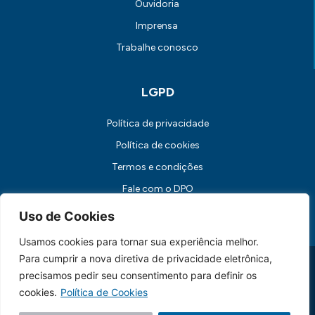
Ouvidoria
Imprensa
Trabalhe conosco
LGPD
Política de privacidade
Política de cookies
Termos e condições
Fale com o DPO
Canal de Comunicação com os Titulares dos Dados
Uso de Cookies
Usamos cookies para tornar sua experiência melhor.
Para cumprir a nova diretiva de privacidade eletrônica,
Universidade FUMEC: Rua Cobre, 200 Bairro Cruzeiro CEP: 30.310-
190 Belo Horizonte / MG
precisamos pedir seu consentimento para definir os
CNPJ: 17.253.253/0001-70
cookies.
Política de Cookies
Feito essencialmente por
Lebbe.