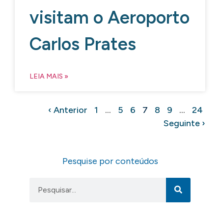
visitam o Aeroporto
Carlos Prates
LEIA MAIS »
‹ Anterior
1
…
5
6
7
8
9
…
24
Seguinte ›
Pesquise por conteúdos