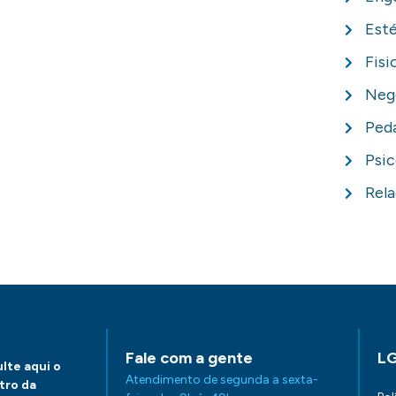
Esté
Fisi
Negó
Ped
Psic
Rela
Fale com a gente
L
lte aqui o
Atendimento de segunda a sexta-
tro da