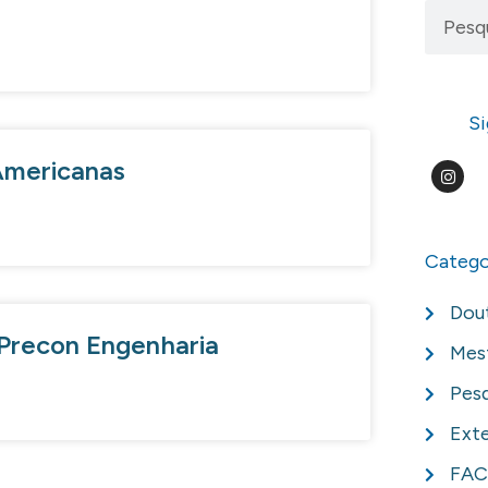
Si
Americanas
Catego
Dou
 Precon Engenharia
Mes
Pesq
Ext
FAC