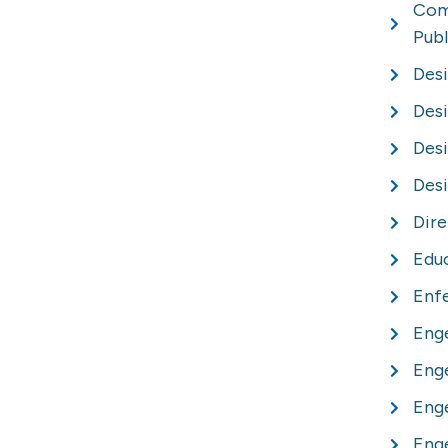
Com
Publ
Desi
Des
Desi
Desi
Dire
Educ
Enf
Eng
Enge
Eng
Enge