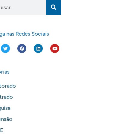
ga nas Redes Sociais
rias
torado
trado
uisa
ensão
E