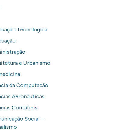
H
duação Tecnológica
duação
inistração
itetura e Urbanismo
medicina
ncia da Computação
cias Aeronáuticas
cias Contábeis
unicação Social –
nalismo