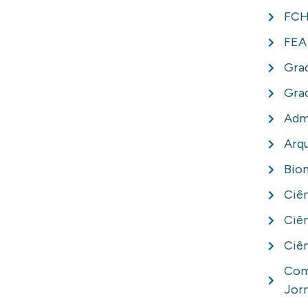
FC
FEA
Gra
Gra
Adm
Arqu
Bio
Ciê
Ciên
Ciên
Com
Jor