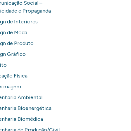
unicação Social –
icidade e Propaganda
gn de Interiores
ign de Moda
gn de Produto
gn Gráfico
ito
ação Física
ermagem
enharia Ambiental
nharia Bioenergética
enharia Biomédica
nharia de Produção/Civil