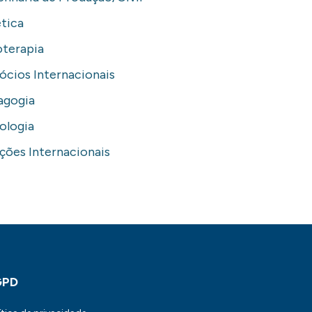
tica
oterapia
cios Internacionais
agogia
ologia
ções Internacionais
GPD