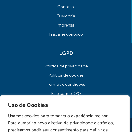
Contato
Ouvidoria
Imprensa
Trabalhe conosco
LGPD
Política de privacidade
Política de cookies
Termos e condições
Fale com o DPO
Canal de Comunicação com os Titulares dos Dados
Uso de Cookies
Usamos cookies para tornar sua experiência melhor.
Para cumprir a nova diretiva de privacidade eletrônica,
Universidade FUMEC: Rua Cobre, 200 Bairro Cruzeiro CEP: 30.310-
190 Belo Horizonte / MG
precisamos pedir seu consentimento para definir os