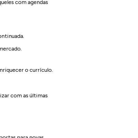
aqueles com agendas
ontinuada.
 mercado.
riquecer o currículo.
izar com as últimas
portas para novas