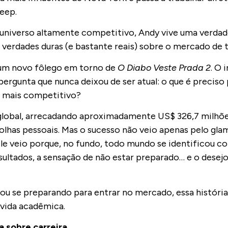
reep.
 universo altamente competitivo, Andy vive uma verdad
verdades duras (e bastante reais) sobre o mercado de 
a um novo fôlego em torno de
O Diabo Veste Prada 2
. O 
gunta que nunca deixou de ser atual: o que é preciso 
z mais competitivo?
global, arrecadando aproximadamente US$ 326,7 milhõ
olhas pessoais. Mas o sucesso não veio apenas pelo gla
le veio porque, no fundo, todo mundo se identificou com
sultados, a sensação de não estar preparado… e o desej
, ou se preparando para entrar no mercado, essa histó
 vida acadêmica.
a sobre carreira