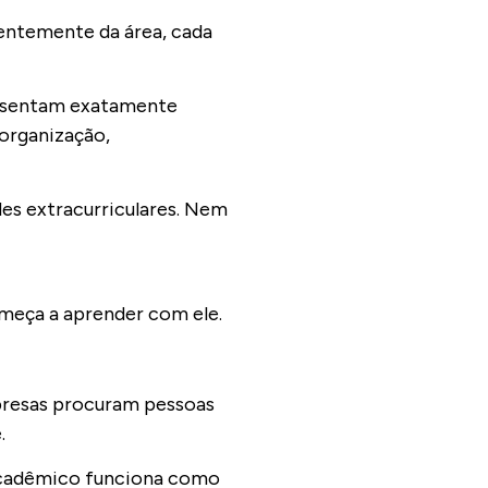
entemente da área, cada
presentam exatamente
 organização,
des extracurriculares. Nem
omeça a aprender com ele.
presas procuram pessoas
e.
o acadêmico funciona como