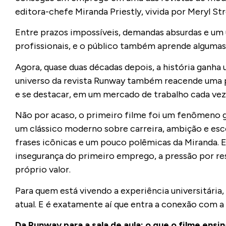
editora-chefe Miranda Priestly, vivida por Meryl St
Entre prazos impossíveis, demandas absurdas e um
profissionais, e o público também aprende algumas 
Agora, quase duas décadas depois, a história ganh
universo da revista Runway também reacende uma per
e se destacar, em um mercado de trabalho cada ve
Não por acaso, o primeiro filme foi um fenômeno 
um clássico moderno sobre carreira, ambição e esc
frases icônicas e um pouco polêmicas da Miranda. E
insegurança do primeiro emprego, a pressão por re
próprio valor.
Para quem está vivendo a experiência universitária
atual. E é exatamente aí que entra a conexão com a
Da Runway para a sala de aula: o que o filme ensin