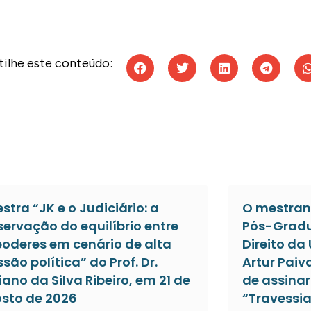
ilhe este conteúdo:
estra “JK e o Judiciário: a
O mestran
servação do equilíbrio entre
Pós-Gradu
poderes em cenário de alta
Direito da
ssão política” do Prof. Dr.
Artur Paiv
iano da Silva Ribeiro, em 21 de
de assinar 
sto de 2026
“Travessia