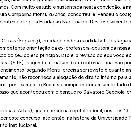
manos. Com muito estudo e sustentada nesta convicção, a m
aura Campolina Monti, 26 anos, concorreu e venceu o cobi
 recentemente pela Fundação Nacional de Desenvolvimento d
erais (Fepamig), entidade onde a candidata foi estagiária
competente orientação da ex-professora-doutora da nossa f
o do seu objeto principal, isto é: a revisão do equívoco e
eral (STF), segundo o qual um direito internacional não po
ntendimento, segundo Monti, precisa ser revisto o quanto a
amente, não reconhece a alegação de direito interno para 
gina, por exemplo, o Brasil se comprometer em um tratado de
É o caso que aconteceu com o banqueiro Salvatore Cacciola
stica e Artes), que ocorrerá na capital federal, nos dias 13 
encer este concurso, até então, na história da Universidade
to Institucional.