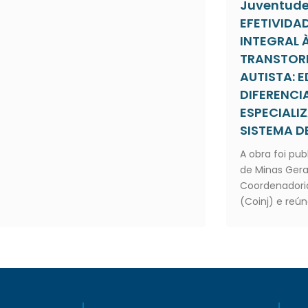
Juventude”
EFETIVIDA
INTEGRAL 
TRANSTOR
AUTISTA:
DIFERENC
ESPECIALI
SISTEMA DE
A obra foi pub
de Minas Gera
Coordenadoria
(Coinj) e reún