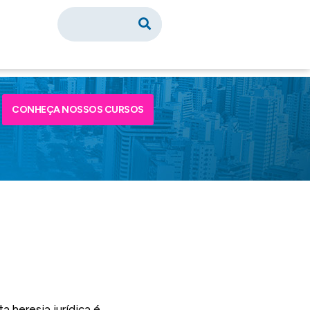
CONHEÇA NOSSOS CURSOS
 heresia jurídica é