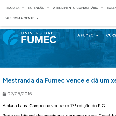
PESQUISA
EXTENSÃO
ATENDIMENTO COMUNITÁRIO
BOLS
FALE COM A GENTE
A FUMEC
CUR
Mestranda da Fumec vence e dá um x
02/05/2016
A aluna Laura Campolina venceu a 17ª edição do PIC.
Pode um tribunal desconsiderar, em nome da sua Constitui