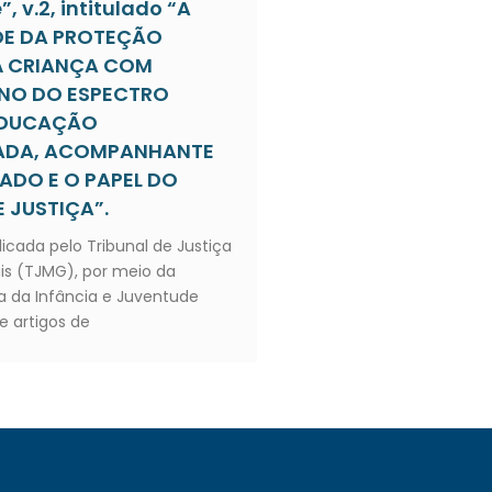
, v.2, intitulado “A
DE DA PROTEÇÃO
À CRIANÇA COM
NO DO ESPECTRO
 EDUCAÇÃO
IADA, ACOMPANHANTE
ZADO E O PAPEL DO
 JUSTIÇA”.
licada pelo Tribunal de Justiça
is (TJMG), por meio da
 da Infância e Juventude
e artigos de