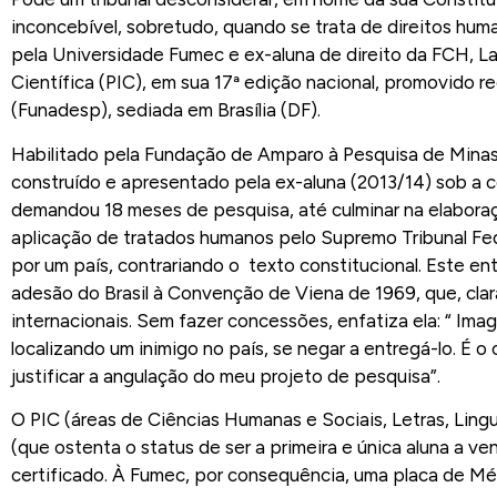
inconcebível, sobretudo, quando se trata de direitos hu
pela Universidade Fumec e ex-aluna de direito da FCH, L
Científica (PIC), em sua 17ª edição nacional, promovido
(Funadesp), sediada em Brasília (DF).
Habilitado pela Fundação de Amparo à Pesquisa de Minas G
construído e apresentado pela ex-aluna (2013/14) sob a 
demandou 18 meses de pesquisa, até culminar na elaboraçã
aplicação de tratados humanos pelo Supremo Tribunal Fed
por um país, contrariando o texto constitucional. Este e
adesão do Brasil à Convenção de Viena de 1969, que, clar
internacionais. Sem fazer concessões, enfatiza ela: “ Ima
localizando um inimigo no país, se negar a entregá-lo. 
justificar a angulação do meu projeto de pesquisa”.
O PIC (áreas de Ciências Humanas e Sociais, Letras, Linguí
(que ostenta o status de ser a primeira e única aluna a v
certificado. À Fumec, por consequência, uma placa de Méri