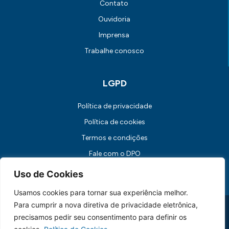
Contato
Ouvidoria
Imprensa
Trabalhe conosco
LGPD
Política de privacidade
Política de cookies
Termos e condições
Fale com o DPO
Canal de Comunicação com os Titulares dos Dados
Uso de Cookies
Usamos cookies para tornar sua experiência melhor.
Para cumprir a nova diretiva de privacidade eletrônica,
Universidade FUMEC: Rua Cobre, 200 Bairro Cruzeiro CEP: 30.310-
190 Belo Horizonte / MG
precisamos pedir seu consentimento para definir os
CNPJ: 17.253.253/0001-70