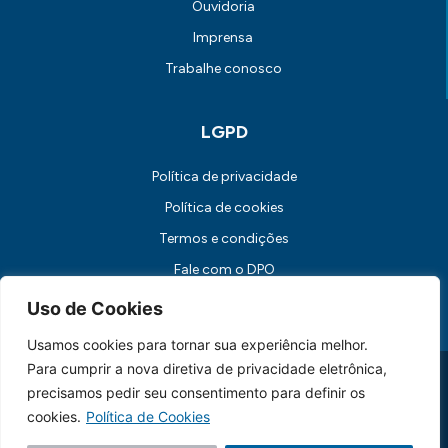
Ouvidoria
Imprensa
Trabalhe conosco
LGPD
Política de privacidade
Política de cookies
Termos e condições
Fale com o DPO
Canal de Comunicação com os Titulares dos Dados
Uso de Cookies
Usamos cookies para tornar sua experiência melhor.
Para cumprir a nova diretiva de privacidade eletrônica,
Universidade FUMEC: Rua Cobre, 200 Bairro Cruzeiro CEP: 30.310-
190 Belo Horizonte / MG
precisamos pedir seu consentimento para definir os
CNPJ: 17.253.253/0001-70
cookies.
Política de Cookies