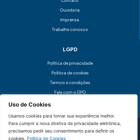
Contato
Ouvidoria
Imprensa
Trabalhe conosco
LGPD
Política de privacidade
Política de cookies
Termos e condições
Fale com o DPO
Canal de Comunicação com os Titulares dos Dados
Uso de Cookies
Usamos cookies para tornar sua experiência melhor.
Para cumprir a nova diretiva de privacidade eletrônica,
Universidade FUMEC: Rua Cobre, 200 Bairro Cruzeiro CEP: 30.310-
190 Belo Horizonte / MG
precisamos pedir seu consentimento para definir os
CNPJ: 17.253.253/0001-70
cookies.
Política de Cookies