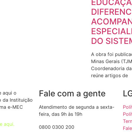
EDUCAÇ
DIFERENC
ACOMPA
ESPECIAL
DO SISTE
A obra foi publica
Minas Gerais (TJM
Coordenadoria da 
reúne artigos de
Fale com a gente
L
e aqui o
 da Instituição
ema e-MEC
Atendimento de segunda a sexta-
Polí
feira, das 9h às 19h
Polí
Ter
ue aqui.
0800 0300 200
Fal