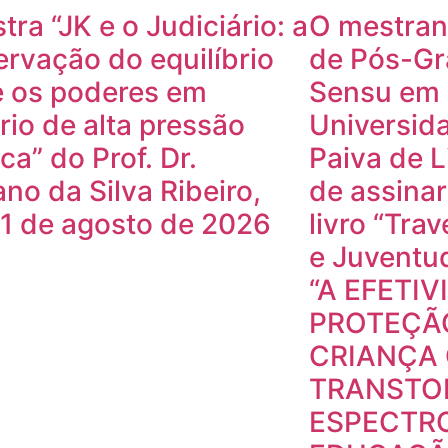
tra “JK e o Judiciário: a
O mestran
ervação do equilíbrio
de Pós-Gr
e os poderes em
Sensu em 
rio de alta pressão
Universid
ica” do Prof. Dr.
Paiva de L
ano da Silva Ribeiro,
de assinar
1 de agosto de 2026
livro “Tra
e Juventud
“A EFETIV
PROTEÇÃO
CRIANÇA
TRANSTO
ESPECTRO