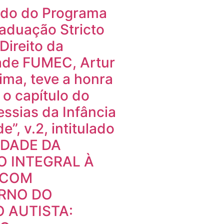
do do Programa
aduação Stricto
Direito da
ade FUMEC, Artur
ima, teve a honra
 o capítulo do
vessias da Infância
e”, v.2, intitulado
IDADE DA
 INTEGRAL À
 COM
RNO DO
 AUTISTA: