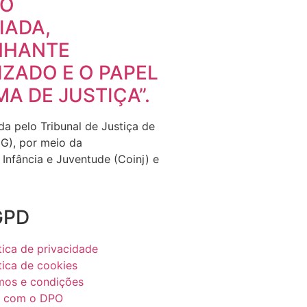
ÃO
IADA,
NHANTE
IZADO E O PAPEL
MA DE JUSTIÇA”.
da pelo Tribunal de Justiça de
G), por meio da
Infância e Juventude (Coinj) e
GPD
tica de privacidade
tica de cookies
mos e condições
e com o DPO