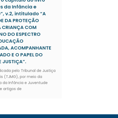
s da Infância e
, v.2, intitulado “A
DE DA PROTEÇÃO
À CRIANÇA COM
NO DO ESPECTRO
 EDUCAÇÃO
IADA, ACOMPANHANTE
ZADO E O PAPEL DO
 JUSTIÇA”.
licada pelo Tribunal de Justiça
is (TJMG), por meio da
 da Infância e Juventude
e artigos de