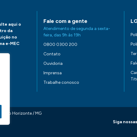
Fale com a gente
L
lte aqui o
Atendimento de segunda a sexta-
tro da
Pol
feira, das 9h às 19h
tuição no
ma e-MEC
Pol
0800 0300 200
Te
Contato
Fa
Ouvidoria
aqui.
Ca
Imprensa
Tit
Trabalhe conosco
0 Belo Horizonte / MG
Siga nossas