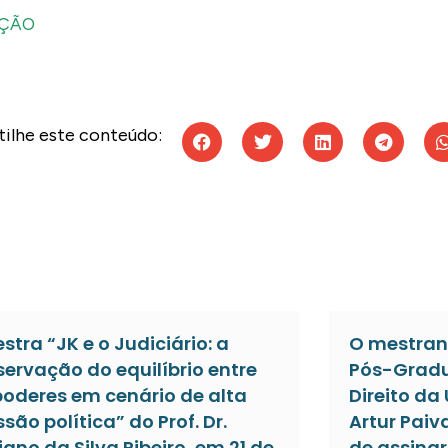
AÇÃO
ilhe este conteúdo:
estra “JK e o Judiciário: a
O mestran
servação do equilíbrio entre
Pós-Gradu
poderes em cenário de alta
Direito da
ssão política” do Prof. Dr.
Artur Paiv
iano da Silva Ribeiro, em 21 de
de assinar 