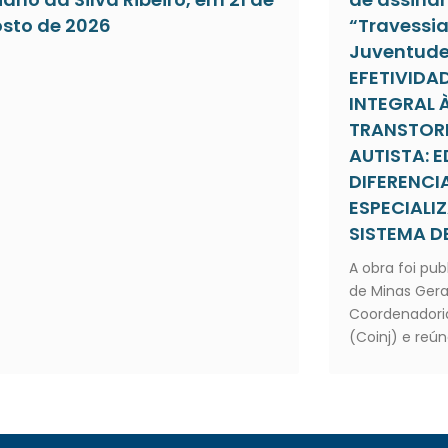
sto de 2026
“Travessia
Juventude”
EFETIVIDA
INTEGRAL 
TRANSTOR
AUTISTA:
DIFERENC
ESPECIALI
SISTEMA DE
A obra foi pub
de Minas Gera
Coordenadoria
(Coinj) e reún