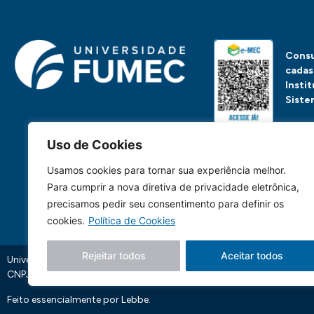
Consu
cadas
Insti
Siste
Uso de Cookies
Ou, se preferir, clique 
Usamos cookies para tornar sua experiência melhor.
Para cumprir a nova diretiva de privacidade eletrônica,
precisamos pedir seu consentimento para definir os
cookies.
Política de Cookies
Rejeitar todos
Aceitar todos
Universidade FUMEC: Rua Cobre, 200 Bairro Cruzeiro CEP: 30.310-19
CNPJ: 17.253.253/0001-70
Feito essencialmente por
Lebbe.