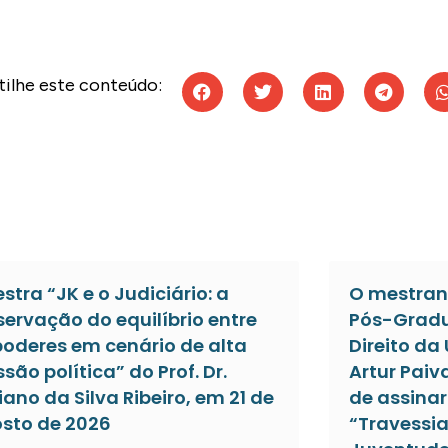
ilhe este conteúdo:
estra “JK e o Judiciário: a
O mestran
servação do equilíbrio entre
Pós-Gradu
poderes em cenário de alta
Direito da
ssão política” do Prof. Dr.
Artur Paiv
iano da Silva Ribeiro, em 21 de
de assinar 
sto de 2026
“Travessia