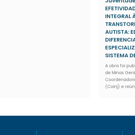
Juventude”
EFETIVIDA
INTEGRAL 
TRANSTOR
AUTISTA:
DIFERENC
ESPECIALI
SISTEMA DE
A obra foi pub
de Minas Gera
Coordenadoria
(Coinj) e reún