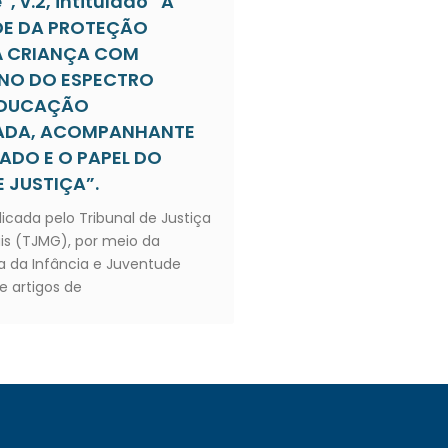
, v.2, intitulado “A
DE DA PROTEÇÃO
À CRIANÇA COM
NO DO ESPECTRO
 EDUCAÇÃO
IADA, ACOMPANHANTE
ZADO E O PAPEL DO
 JUSTIÇA”.
licada pelo Tribunal de Justiça
is (TJMG), por meio da
 da Infância e Juventude
e artigos de