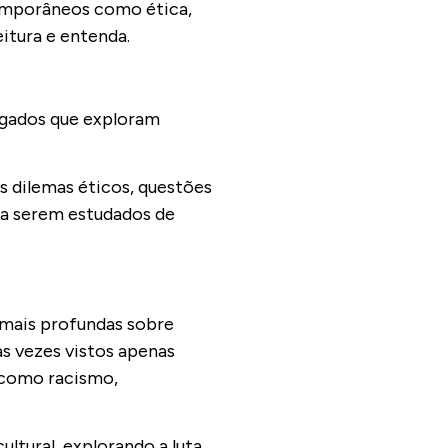
emporâneos como ética,
eitura e entenda.
igados que exploram
es dilemas éticos, questões
ara serem estudados de
s mais profundas sobre
as vezes vistos apenas
 como racismo,
ltural, explorando a luta