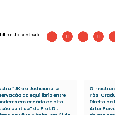
ilhe este conteúdo:
estra “JK e o Judiciário: a
O mestran
servação do equilíbrio entre
Pós-Gradu
poderes em cenário de alta
Direito da
ssão política” do Prof. Dr.
Artur Paiv