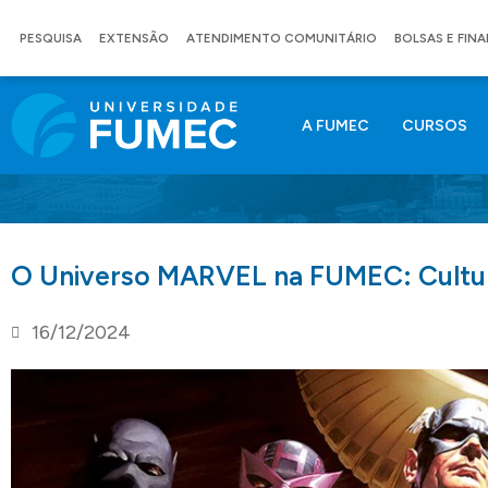
PESQUISA
EXTENSÃO
ATENDIMENTO COMUNITÁRIO
BOLSAS E FIN
A FUMEC
CURSOS
O Universo MARVEL na FUMEC: Cultu
16/12/2024