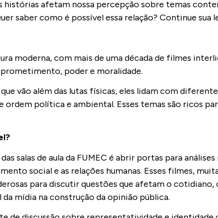
as histórias afetam nossa percepção sobre temas cont
Quer saber como é possível essa relação? Continue sua l
ura moderna, com mais de uma década de filmes interl
mprometimento, poder e moralidade.
que vão além das lutas físicas, eles lidam com diferent
de ordem política e ambiental. Esses temas são ricos p
el?
das salas de aula da FUMEC é abrir portas para análise
mento social e as relações humanas. Esses filmes, muit
osas para discutir questões que afetam o cotidiano,
l da mídia na construção da opinião pública.
te de discussão sobre representatividade e identidade cu