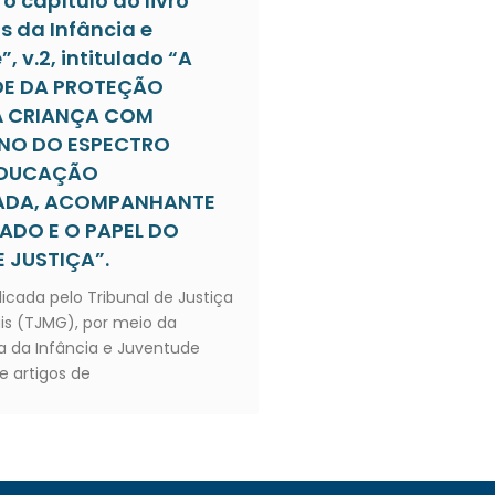
o capítulo do livro
s da Infância e
, v.2, intitulado “A
DE DA PROTEÇÃO
À CRIANÇA COM
NO DO ESPECTRO
 EDUCAÇÃO
IADA, ACOMPANHANTE
ZADO E O PAPEL DO
 JUSTIÇA”.
licada pelo Tribunal de Justiça
is (TJMG), por meio da
 da Infância e Juventude
e artigos de