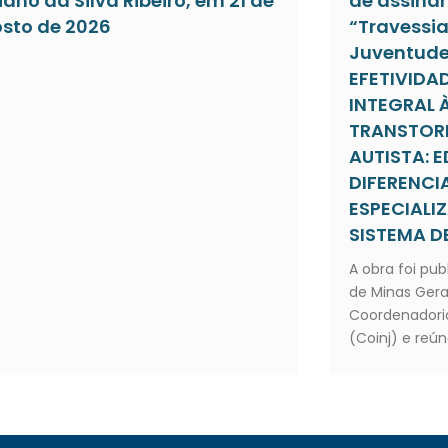
iano da Silva Ribeiro, em 21 de
de assinar 
sto de 2026
“Travessia
Juventude”
EFETIVIDA
INTEGRAL 
TRANSTOR
AUTISTA:
DIFERENC
ESPECIALI
SISTEMA DE
A obra foi pub
de Minas Gera
Coordenadoria
(Coinj) e reún