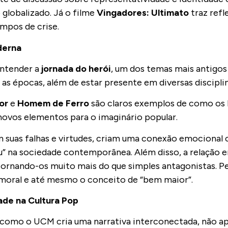
globalizado. Já o filme
Vingadores: Ultimato
traz refl
empos de crise.
derna
entender a
jornada do herói
, um dos temas mais antigos 
 as épocas, além de estar presente em diversas discipli
or
e
Homem de Ferro
são claros exemplos de como os h
novos elementos para o imaginário popular.
suas falhas e virtudes, criam uma conexão emocional 
 na sociedade contemporânea. Além disso, a relação en
, tornando-os muito mais do que simples antagonistas.
moral e até mesmo o conceito de “bem maior”.
ade na Cultura Pop
 como o UCM cria uma narrativa interconectada, não ap