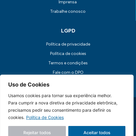
Imprensa
Trabalhe conosco
LGPD
Política de privacidade
Política de cookies
Termos e condições
Fale com o DPO
Canal de Comunicação com os Titulares dos Dados
Uso de Cookies
Usamos cookies para tornar sua experiência melhor.
Para cumprir a nova diretiva de privacidade eletrônica,
Universidade FUMEC: Rua Cobre, 200 Bairro Cruzeiro CEP: 30.310-
190 Belo Horizonte / MG
precisamos pedir seu consentimento para definir os
CNPJ: 17.253.253/0001-70
cookies.
Política de Cookies
Feito essencialmente por
Lebbe.
Rejeitar todos
Aceitar todos