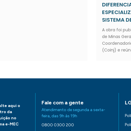
DIFERENC
ESPECIALI
SISTEMA DE
A obra foi pub
de Minas Gera
Coordenadoria
(Coinj) e reún
Fale com a gente
L
lte aqui o
Atendimento de segunda a sexta-
tro da
Pol
feira, das 9h às 19h
tuição no
ma e-MEC
Pol
0800 0300 200