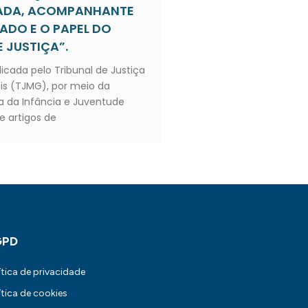
IADA, ACOMPANHANTE
ZADO E O PAPEL DO
 JUSTIÇA”.
licada pelo Tribunal de Justiça
is (TJMG), por meio da
 da Infância e Juventude
e artigos de
GPD
ítica de privacidade
ítica de cookies