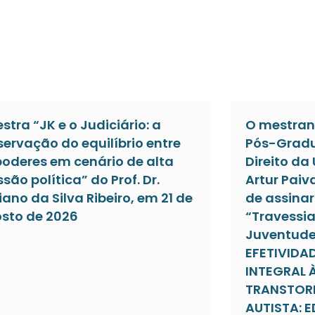
estra “JK e o Judiciário: a
O mestran
servação do equilíbrio entre
Pós-Gradu
poderes em cenário de alta
Direito da
ssão política” do Prof. Dr.
Artur Paiv
iano da Silva Ribeiro, em 21 de
de assinar 
sto de 2026
“Travessia
Juventude”
EFETIVIDA
INTEGRAL 
TRANSTOR
AUTISTA: