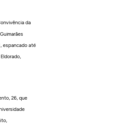
Convivência da
o Guimarães
H, espancado até
 Eldorado,
nto, 26, que
Universidade
ito,