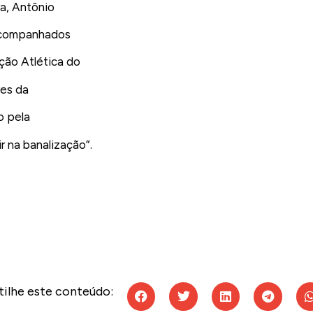
a, Antônio
 acompanhados
ção Atlética do
res da
o pela
r na banalização”.
ilhe este conteúdo: