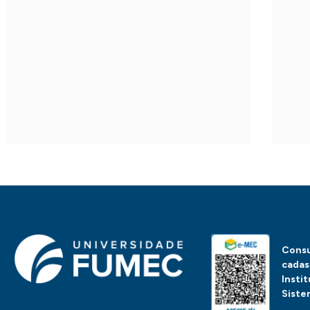
Consu
cadas
Insti
Siste