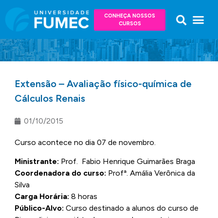
CONHEÇA NOSSOS
CURSOS
Extensão – Avaliação físico-química de
Cálculos Renais
01/10/2015
Curso acontece no dia 07 de novembro.
Ministrante:
Prof. Fabio Henrique Guimarães Braga
Coordenadora do curso:
Profª. Amália Verônica da
Silva
Carga Horária:
8 horas
Público-Alvo:
Curso destinado a alunos do curso de