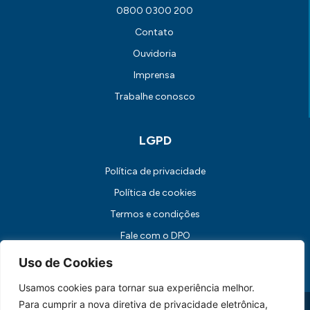
0800 0300 200
Contato
Ouvidoria
Imprensa
Trabalhe conosco
LGPD
Política de privacidade
Política de cookies
Termos e condições
Fale com o DPO
Canal de Comunicação com os Titulares dos Dados
Uso de Cookies
Usamos cookies para tornar sua experiência melhor.
Para cumprir a nova diretiva de privacidade eletrônica,
Universidade FUMEC: Rua Cobre, 200 Bairro Cruzeiro CEP: 30.310-