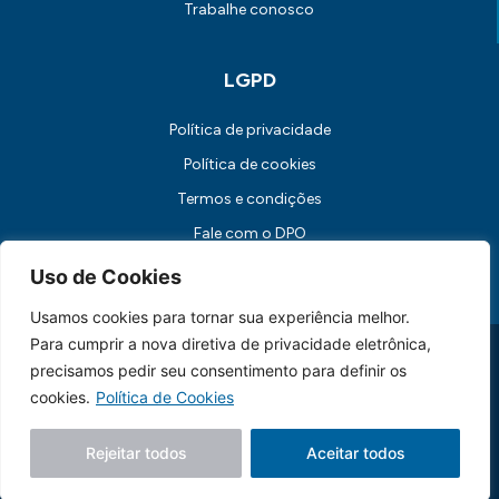
Trabalhe conosco
LGPD
Política de privacidade
Política de cookies
Termos e condições
Fale com o DPO
Canal de Comunicação com os Titulares dos Dados
Uso de Cookies
Usamos cookies para tornar sua experiência melhor.
Para cumprir a nova diretiva de privacidade eletrônica,
Universidade FUMEC: Rua Cobre, 200 Bairro Cruzeiro CEP: 30.310-
190 Belo Horizonte / MG
precisamos pedir seu consentimento para definir os
CNPJ: 17.253.253/0001-70
cookies.
Política de Cookies
Feito essencialmente por
Lebbe.
Rejeitar todos
Aceitar todos
Siga nossas redes sociais