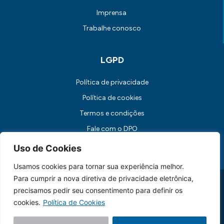
Imprensa
Trabalhe conosco
LGPD
Política de privacidade
Política de cookies
Termos e condições
Fale com o DPO
Canal de Comunicação com os Titulares dos Dados
Uso de Cookies
Usamos cookies para tornar sua experiência melhor.
Para cumprir a nova diretiva de privacidade eletrônica,
Universidade FUMEC: Rua Cobre, 200 Bairro Cruzeiro CEP: 30.310-
190 Belo Horizonte / MG
precisamos pedir seu consentimento para definir os
CNPJ: 17.253.253/0001-70
cookies.
Política de Cookies
Feito essencialmente por
Lebbe.