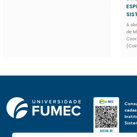
ESP
SIS
A obr
de M
Coor
(Coi
Consu
cadas
Insti
Siste