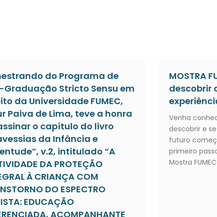
estrando do Programa de
MOSTRA FU
-Graduação Stricto Sensu em
descobrir 
eito da Universidade FUMEC,
experiênci
ur Paiva de Lima, teve a honra
Venha conhece
assinar o capítulo do livro
descobrir e se
avessias da Infância e
futuro começ
entude”, v.2, intitulado “A
primeiro passo
Mostra FUMEC
TIVIDADE DA PROTEÇÃO
EGRAL À CRIANÇA COM
NSTORNO DO ESPECTRO
ISTA: EDUCAÇÃO
ERENCIADA, ACOMPANHANTE