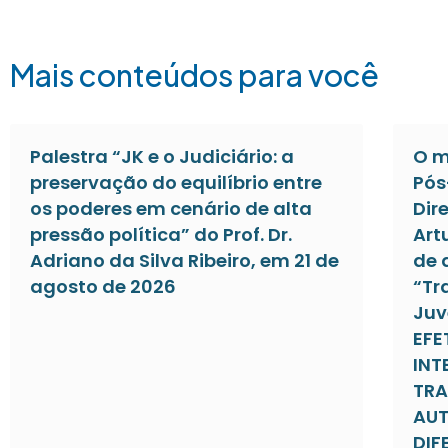
Mais conteúdos para você
Palestra “JK e o Judiciário: a
O m
preservação do equilíbrio entre
Pós
os poderes em cenário de alta
Dir
pressão política” do Prof. Dr.
Art
Adriano da Silva Ribeiro, em 21 de
de 
agosto de 2026
“Tr
Juv
EFE
INT
TRA
AUT
DIF