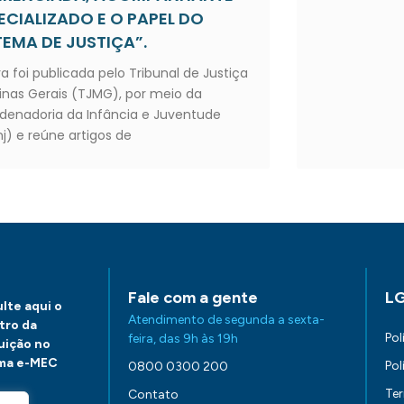
ECIALIZADO E O PAPEL DO
TEMA DE JUSTIÇA”.
a foi publicada pelo Tribunal de Justiça
inas Gerais (TJMG), por meio da
denadoria da Infância e Juventude
nj) e reúne artigos de
Fale com a gente
L
lte aqui o
Atendimento de segunda a sexta-
tro da
Pol
feira, das 9h às 19h
tuição no
ma e-MEC
Pol
0800 0300 200
Te
Contato