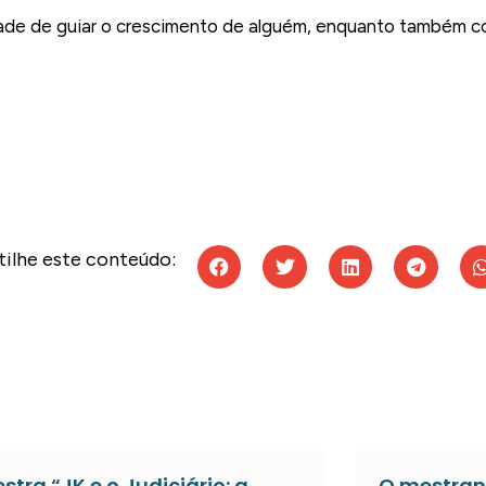
cidade de guiar o crescimento de alguém, enquanto também c
ilhe este conteúdo:
estra “JK e o Judiciário: a
O mestran