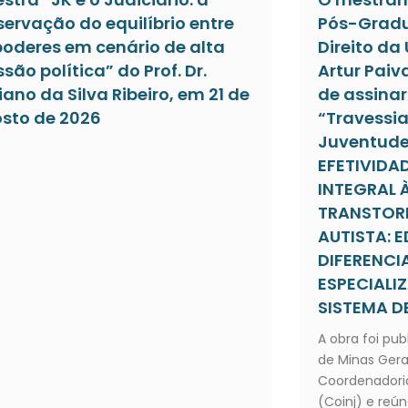
servação do equilíbrio entre
Pós-Gradu
poderes em cenário de alta
Direito da
ssão política” do Prof. Dr.
Artur Paiv
iano da Silva Ribeiro, em 21 de
de assinar 
sto de 2026
“Travessia
Juventude”
EFETIVIDA
INTEGRAL 
TRANSTOR
AUTISTA:
DIFERENC
ESPECIALI
SISTEMA DE
A obra foi pub
de Minas Gera
Coordenadoria
(Coinj) e reún