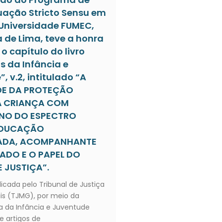
ação Stricto Sensu em
 Universidade FUMEC,
a de Lima, teve a honra
o capítulo do livro
s da Infância e
, v.2, intitulado “A
DE DA PROTEÇÃO
À CRIANÇA COM
NO DO ESPECTRO
 EDUCAÇÃO
IADA, ACOMPANHANTE
ZADO E O PAPEL DO
 JUSTIÇA”.
licada pelo Tribunal de Justiça
is (TJMG), por meio da
 da Infância e Juventude
e artigos de