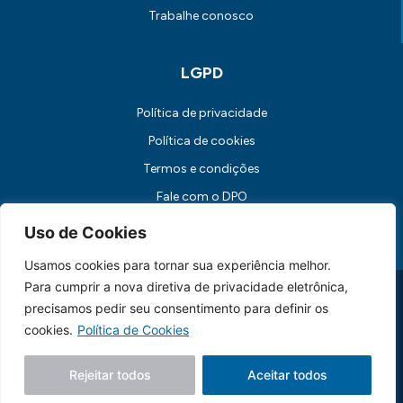
Trabalhe conosco
LGPD
Política de privacidade
Política de cookies
Termos e condições
Fale com o DPO
Canal de Comunicação com os Titulares dos Dados
Uso de Cookies
Usamos cookies para tornar sua experiência melhor.
Para cumprir a nova diretiva de privacidade eletrônica,
Universidade FUMEC: Rua Cobre, 200 Bairro Cruzeiro CEP: 30.310-
190 Belo Horizonte / MG
precisamos pedir seu consentimento para definir os
CNPJ: 17.253.253/0001-70
cookies.
Política de Cookies
Feito essencialmente por
Lebbe.
Rejeitar todos
Aceitar todos
Siga nossas redes sociais