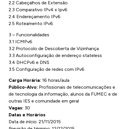
2.2 Cabeçalhos de Extensão
2.3 Comparativo IPv4 x Ipv6
2.4 Endereçamento IPv6
2.5 Roteamento IPv6
3 – Funcionalidades
3.1 ICMPv6
3.2 Protocolo de Descoberta de Vizinhança
3.3 Autoconfiguração de endereço stateless
3.4 DHCPv6 e DNS
3.5 Configuração de redes com IPv6
Carga Horária:
16 horas/aula
Público-Alvo:
Profissionais de telecomunicações e
de tecnologia da informação, alunos da FUMEC e de
outras IES e comunidade em geral
Vagas:
30
Datas e Horários
Data de início: 21/11/2015
Previsão de término: 12/12/2015