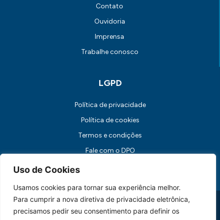
Contato
Ouvidoria
Imprensa
Trabalhe conosco
LGPD
Política de privacidade
Política de cookies
Termos e condições
Fale com o DPO
Canal de Comunicação com os Titulares dos Dados
Uso de Cookies
Usamos cookies para tornar sua experiência melhor.
Para cumprir a nova diretiva de privacidade eletrônica,
Universidade FUMEC: Rua Cobre, 200 Bairro Cruzeiro CEP: 30.310-
190 Belo Horizonte / MG
precisamos pedir seu consentimento para definir os