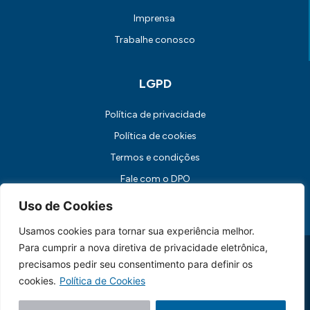
Imprensa
Trabalhe conosco
LGPD
Política de privacidade
Política de cookies
Termos e condições
Fale com o DPO
Canal de Comunicação com os Titulares dos Dados
Uso de Cookies
Usamos cookies para tornar sua experiência melhor.
Para cumprir a nova diretiva de privacidade eletrônica,
Universidade FUMEC: Rua Cobre, 200 Bairro Cruzeiro CEP: 30.310-
190 Belo Horizonte / MG
precisamos pedir seu consentimento para definir os
CNPJ: 17.253.253/0001-70
cookies.
Política de Cookies
Feito essencialmente por
Lebbe.