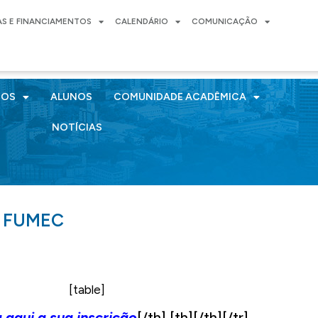
AS E FINANCIAMENTOS
CALENDÁRIO
COMUNICAÇÃO
SOS
ALUNOS
COMUNIDADE ACADÊMICA
NOTÍCIAS
– FUMEC
[table]
 aqui a sua inscrição
[/th] [th][/th][/tr]