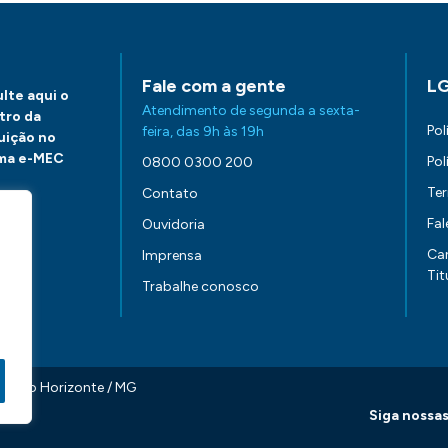
Fale com a gente
L
lte aqui o
Atendimento de segunda a sexta-
tro da
Pol
feira, das 9h às 19h
tuição no
ma e-MEC
Pol
0800 0300 200
Te
Contato
Fa
Ouvidoria
aqui.
Ca
Imprensa
Tit
Trabalhe conosco
0 Belo Horizonte / MG
Siga nossas