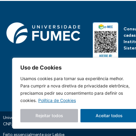
Consu
cadas
Insti
Siste
Uso de Cookies
Ou, se preferir, clique 
Usamos cookies para tornar sua experiência melhor.
Para cumprir a nova diretiva de privacidade eletrônica,
precisamos pedir seu consentimento para definir os
cookies.
Política de Cookies
Rejeitar todos
Aceitar todos
Universidade FUMEC: Rua Cobre, 200 Bairro Cruzeiro CEP: 30.310-19
CNPJ: 17.253.253/0001-70
Feito essencialmente por
Lebbe.