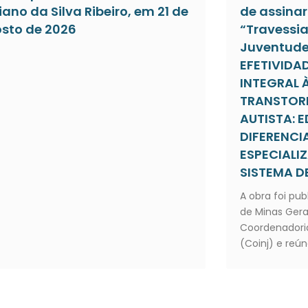
iano da Silva Ribeiro, em 21 de
de assinar 
sto de 2026
“Travessia
Juventude”
EFETIVIDA
INTEGRAL 
TRANSTOR
AUTISTA:
DIFERENC
ESPECIALI
SISTEMA DE
A obra foi pub
de Minas Gera
Coordenadoria
(Coinj) e reún