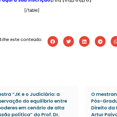
[/table]
ilhe este conteúdo:
estra “JK e o Judiciário: a
O mestran
servação do equilíbrio entre
Pós-Gradu
poderes em cenário de alta
Direito da
ssão política” do Prof. Dr.
Artur Paiv